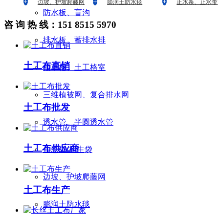
边坡、护坡爬藤网
膨润土防水毯
止水条、止水带
防水板、盲沟
咨 询 热 线：
151 8515 5970
排水板、蓄排水排
土工布直销
植草格、土工格室
三维植被网、复合排水网
土工布批发
透水管、半圆透水管
土工布供应商
生态袋-植生袋
边坡、护坡爬藤网
土工布生产
膨润土防水毯