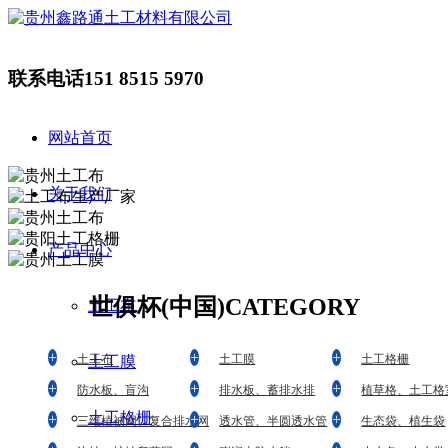
联系电话
151 8515 5970
网站首页
关于我们
产品中心
世俱杯(中国)
CATEGORY
土工布
土工布
土工膜
土工格栅
土工膜
防水板、盲沟
排水板、蓄排水排
植草格、土工格
土工格栅
三维植被网、复合排水网
透水管、半圆透水管
生态袋、植生袋