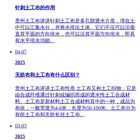
针刺土工布的作用
贵州土工布讲讲针刺土工布是多孔隙透水介质，埋在土
中可以汇集水分，并将水排出土体。它们不仅可以沿垂
直其平面的方向排水，也可以沿其平面方向排水，即具
有水平排水功能。
04-07
2025
无纺布和土工布有什么区别？
贵州土工布讲讲土工布性质 土工布又称土工织物，它是
由合成纤维通过针刺或编织而成的透水性土工合成材
料。土工布是新材料土工合成材料其中的一种，成品为
布状，一般宽度为4-6米，长度为50-100米。土工布分为
有纺土工布和无纺长丝土工布。
03-03
2025