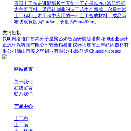
贵阳土工布讲讲聚酯长丝无纺土工布是以PET涤纶纤维
为主要原料，采用针刺非织造工艺生产而成，它是在岩
土工程和土木工程中应用的一种土工合成材料。成品为
布状般宽度为3m-6m，长度为50m-200m。
友情链接
昆明网络推广
超高分子量聚乙烯板
西安脱硫塔
蘭花御酒业
德州
正源环保科技有限公司
安全帽检测仪器
福建省三丰纺织器材有
限公司
佛山市美之坚铝业有限公司
kbk轨道
Chinese websites
网站首页
关于我们
在线留言
联系我们
产品中心
土工布
土工膜
土工格栅