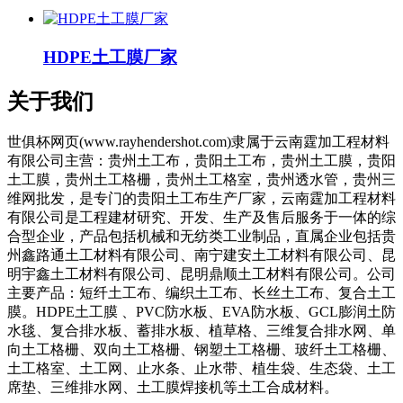
HDPE土工膜厂家
关于我们
世俱杯网页(www.rayhendershot.com)隶属于云南霆加工程材料
有限公司主营：贵州土工布，贵阳土工布，贵州土工膜，贵阳
土工膜，贵州土工格栅，贵州土工格室，贵州透水管，贵州三
维网批发，是专门的贵阳土工布生产厂家，
云南霆加工程材料
有限公司
是工程建材研究、开发、生产及售后服务于一体的综
合型企业，产品包括机械和无纺类工业制品，直属企业包括
贵
州鑫路通土工材料有限公司、
南宁建安土工材料有限公司、昆
明宇鑫土工材料有限公司、昆明鼎顺土工材料有限公司。公司
主要产品：短纤土工布、编织土工布、长丝土工布、复合土工
膜。HDPE土工膜 、PVC防水板、EVA防水板、GCL膨润土防
水毯、复合排水板、蓄排水板、植草格、三维复合排水网、单
向土工格栅、双向土工格栅、钢塑土工格栅、玻纤土工格栅、
土工格室、土工网、止水条、止水带、植生袋、生态袋、土工
席垫、三维排水网、土工膜焊接机等土工合成材料。