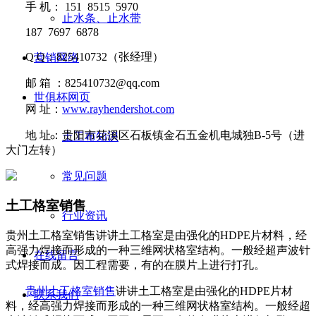
手
机：
151 8515 5970
止水条、止水带
187 7697 6878
Q Q
：
825410732
（张经理）
营销网络
邮
箱 ：
825410732@qq.com
世俱杯网页
网
址：
www.rayhendershot.com
地
址：贵阳市花溪区石板镇金石五金机电城独
B-5
号（进
土工布知识
大门左转）
常见问题
土工格室销售
行业资讯
贵州土工格室销售讲讲​土工格室是由强化的HDPE片材料，经
高强力焊接而形成的一种三维网状格室结构。一般经超声波针
在线留言
式焊接而成。因工程需要，有的在膜片上进行打孔。
贵州土工格室销售
讲讲
土工格室是由强化的
HDPE
片材
联系我们
料，经高强力焊接而形成的一种三维网状格室结构。一般经超