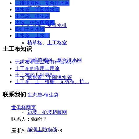
三维植被网、复合排水网
防水板、盲沟
透水管、半圆透水管
生态袋、植生袋
边坡、护坡爬藤网
排水板、蓄排水排
膨润土防水毯
止水条、止水带
植草格、土工格室
土工布知识
三维植被网、复合排水网
无纺布和土工布有什么区别？
土工布的作用与用途
土工布的几种类型
透水管、半圆透水管
土工布、土工格栅、无纺布、抗…
联系我们
生态袋-植生袋
世俱杯网页
边坡、护坡爬藤网
联系人：张经理
膨润土防水毯
座
机：
0851
一
82285978