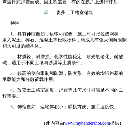
声波针式焊接而成。
因工程需要，有的在膜片上进行打孔。
特性
1
、具有伸缩自如，运输可缩叠，施工时可张拉成网状，
填入泥土、碎石、混凝土等松散物料，构成具有强大侧向限制
和大刚度的结构体。
2
、材质轻、耐磨损、化学性能稳定、耐光氧老化、耐酸
碱，适用于不同土壤与沙漠等土质条件。
3
、较高的侧向限制和防滑，防变形、有效的增强路基的
承载能力和分散荷载作用。
4
、改变土工格室高度、焊距等几何尺寸可满足不同的工
程需要。
5
、伸缩自如，运输体积小；联接方便、施工速度快。
（此内容由
www.rayhendershot.com
提供）